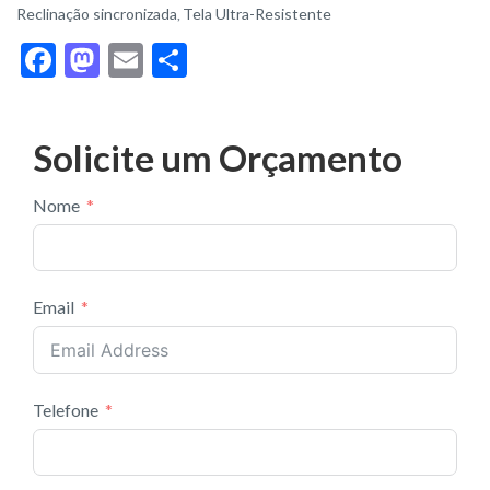
Reclinação sincronizada
Tela Ultra-Resistente
,
F
M
E
S
ac
as
m
h
e
to
ai
ar
Solicite um Orçamento
b
d
l
e
o
o
Nome
o
n
k
Email
Telefone