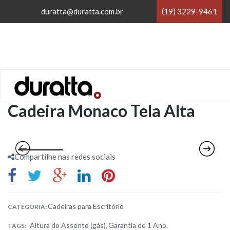
×
duratta@duratta.com.br
(19) 3229-9461
×
Home
/
Cadeiras para Escritório
/
Cadeira Monaco Tela Alta
Compartilhe nas redes sociais
Cadeiras para Escritório
CATEGORIA:
Altura do Assento (gás)
Garantia de 1 Ano
TAGS:
,
,