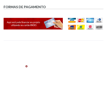
FORMAS DE PAGAMENTO
A Duratta é especializada em Móveis para Escritório e Cadeiras para
Escritório.
Estamos localizados em Campinas - SP; Porém
atendemos todo
Brasil
.
(19) 3229-9461