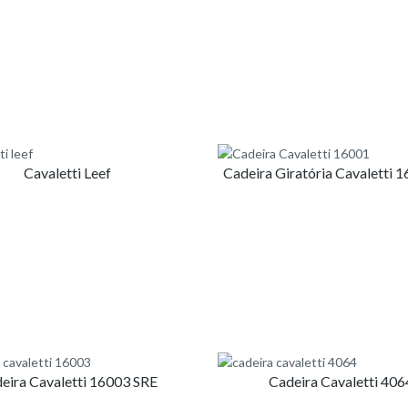
ra
to
Cavaletti Leef
Cadeira Giratória Cavaletti 
eira Cavaletti 16003 SRE
Cadeira Cavaletti 406