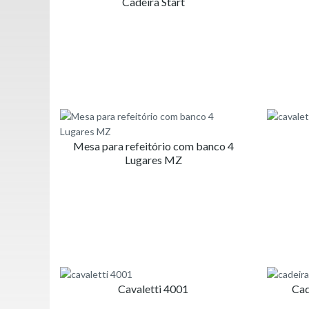
Cadeira Start
pa
al
Mesa para refeitório com banco 4
Lugares MZ
Cavaletti 4001
Cad