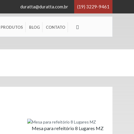
duratta@duratta.com.br
(19) 3229-9461
×
PRODUTOS
BLOG
CONTATO
×
Mesa para refeitório 8 Lugares MZ