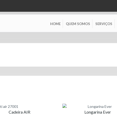
HOME
QUEM SOMOS
SERVIÇOS
assificado
r
eço:
Cadeira AIR
Longarina Ever
ixo