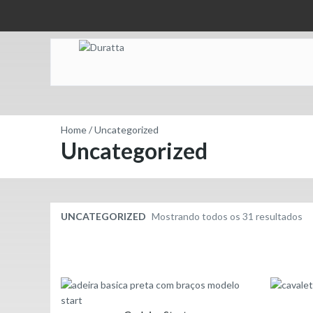
Home
/
Uncategorized
Uncategorized
Cl
UNCATEGORIZED
Mostrando todos os 31 resultados
po
pr
ba