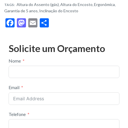
Altura do Assento (gás)
Altura do Encosto
Ergonômica
TAGS:
,
,
,
Garantia de 5 anos
Inclinação do Encosto
,
F
M
E
S
ac
as
m
h
e
to
ai
ar
Solicite um Orçamento
b
d
l
e
o
o
Nome
o
n
k
Email
Telefone