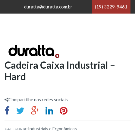
×
duratta@duratta.com.br
(19) 3229-9461
×
Home
/
Industriais e Ergonômicos
/
Cadeira Caixa Industrial –
Hard
Compartilhe nas redes sociais
Industriais e Ergonômicos
CATEGORIA: