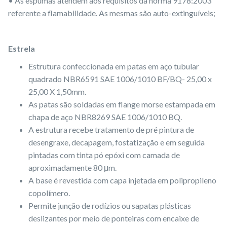
• As espumas atendem aos requisitos da norma 9178:2003
referente a flamabilidade. As mesmas são auto-extinguíveis;
Estrela
Estrutura confeccionada em patas em aço tubular
quadrado NBR6591 SAE 1006/1010 BF/BQ- 25,00 x
25,00 X 1,50mm.
As patas são soldadas em flange morse estampada em
chapa de aço NBR8269 SAE 1006/1010 BQ.
A estrutura recebe tratamento de pré pintura de
desengraxe, decapagem, fostatização e em seguida
pintadas com tinta pó epóxi com camada de
aproximadamente 80 μm.
A base é revestida com capa injetada em polipropileno
copolímero.
Permite junção de rodízios ou sapatas plásticas
deslizantes por meio de ponteiras com encaixe de