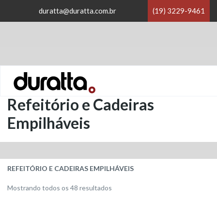
×
duratta@duratta.com.br
(19) 3229-9461
×
Home
/
Refeitório e Cadeiras Empilháveis
Refeitório e Cadeiras
Empilháveis
REFEITÓRIO E CADEIRAS EMPILHÁVEIS
Classificado
Mostrando todos os 48 resultados
por