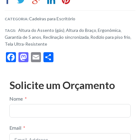
Cadeiras para Escritório
CATEGORIA:
Altura do Assento (gás)
Altura do Braço
Ergonômica
TAGS:
,
,
,
Garantia de 5 anos
Reclinação sincronizada
Rodízio para piso frio
,
,
,
Tela Ultra-Resistente
F
M
E
S
ac
as
m
h
e
to
ai
ar
Solicite um Orçamento
b
d
l
e
o
o
Nome
o
n
k
Email