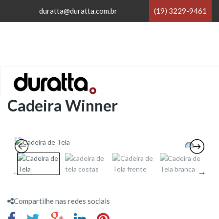
×
duratta@duratta.com.br
(19) 3229-9461
×
Home
/
Cadeiras para Escritório
/
Cadeira Winner
Compartilhe nas redes sociais