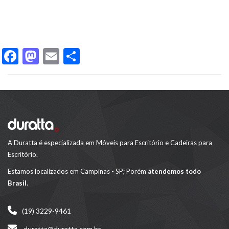
F
M
E
S
ac
as
m
h
e
to
ai
ar
b
d
l
e
o
o
o
n
A Duratta é especializada em Móveis para Escritório e Cadeiras para
k
Escritório.
Estamos localizados em Campinas - SP; Porém
atendemos todo
Brasil
.
(19) 3229-9461
duratta@duratta.com.br