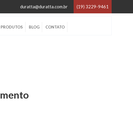
duratta@duratta.com.br
(19) 3229-9461
×
PRODUTOS
BLOG
CONTATO
×
amento