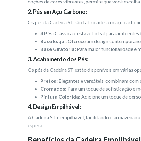
opções de cores vibrantes, permite que você escolha 
2.
Pés em Aço Carbono:
Os pés da Cadeira ST são fabricados em aço carbono,
4 Pés:
Clássica e estável, ideal para ambientes
Base Esqui:
Oferece um design contemporâneo 
Base Giratória:
Para maior funcionalidade e mo
3.
Acabamento dos Pés:
Os pés da Cadeira ST estão disponíveis em várias op
Pretos:
Elegantes e versáteis, combinam com 
Cromados:
Para um toque de sofisticação e m
Pintura Colorida:
Adicione um toque de person
4.
Design Empilhável:
A Cadeira ST é empilhável, facilitando o armazenamen
espera.
Benefícios da Cadeira Empilháve