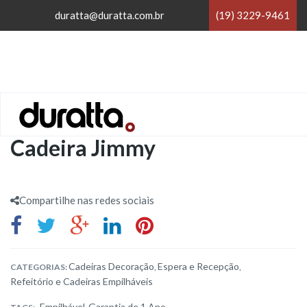
×
duratta@duratta.com.br
(19) 3229-9461
×
Home
/
Cadeiras Decoração
/
Cadeira Jimmy
Compartilhe nas redes sociais
Cadeiras Decoração
Espera e Recepção
CATEGORIAS:
,
,
Refeitório e Cadeiras Empilháveis
Empilhável
Garantia de 1 Ano