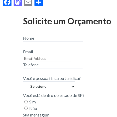
F
M
E
S
ac
as
m
h
e
to
ai
ar
Solicite um Orçamento
b
d
l
e
o
o
Nome
o
n
k
Email
Telefone
Você é pessoa física ou Jurídica?
Você está dentro do estado de SP?
Sim
Não
Sua mensagem