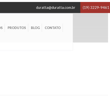
duratta@duratta.com.br
(19) 3229-9461
OS
PRODUTOS
BLOG
CONTATO
×