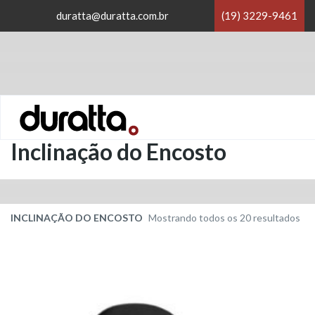
×
duratta@duratta.com.br
(19) 3229-9461
×
Home
/
Inclinação do Encosto
Inclinação do Encosto
Cla
INCLINAÇÃO DO ENCOSTO
Mostrando todos os 20 resultados
por
pre
bai