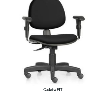
par
alt
Cadeira FIT