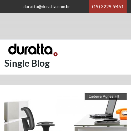
×
duratta@duratta.com.br
(19) 3229-9461
×
Home
/
Sem categoria
/
Single Blog