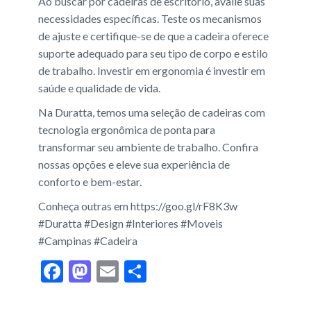
Ao buscar por cadeiras de escritório, avalie suas
necessidades específicas. Teste os mecanismos
de ajuste e certifique-se de que a cadeira oferece
suporte adequado para seu tipo de corpo e estilo
de trabalho. Investir em ergonomia é investir em
saúde e qualidade de vida.
Na Duratta, temos uma seleção de cadeiras com
tecnologia ergonômica de ponta para
transformar seu ambiente de trabalho. Confira
nossas opções e eleve sua experiência de
conforto e bem-estar.
Conheça outras em
https://goo.gl/rF8K3w
#
Duratta
#
Design
#
Interiores
#
Moveis
#
Campinas
#
Cadeira
F
M
E
S
ac
as
m
h