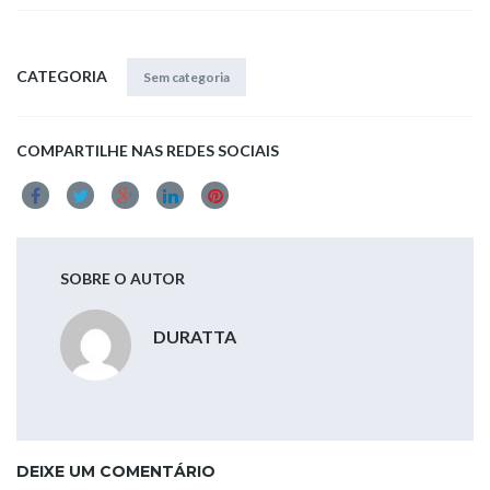
e
to
ai
ar
b
d
l
e
o
o
CATEGORIA
Sem categoria
o
n
k
COMPARTILHE NAS REDES SOCIAIS
SOBRE O AUTOR
DURATTA
DEIXE UM COMENTÁRIO