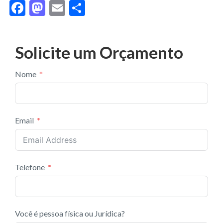
F
M
E
S
ac
as
m
h
e
to
ai
ar
Solicite um Orçamento
b
d
l
e
o
o
Nome
o
n
k
Email
Telefone
Você é pessoa física ou Jurídica?