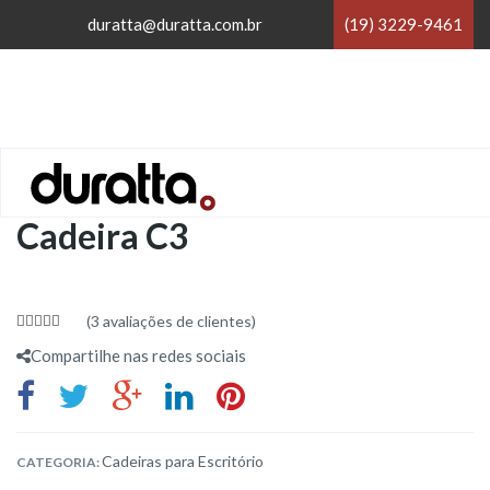
×
duratta@duratta.com.br
(19) 3229-9461
×
Home
/
Cadeiras para Escritório
/
Cadeira C3
(
3
avaliações de clientes)
5.00
out
Compartilhe nas redes sociais
of 5
Cadeiras para Escritório
CATEGORIA: