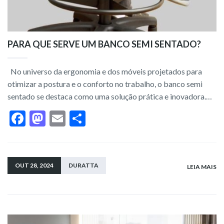
PARA QUE SERVE UM BANCO SEMI SENTADO?
No universo da ergonomia e dos móveis projetados para
otimizar a postura e o conforto no trabalho, o banco semi
sentado se destaca como uma solução prática e inovadora.…
F
M
E
S
ac
as
m
h
e
to
ai
ar
b
d
l
e
OUT 28, 2024
DURATTA
LEIA MAIS
o
o
o
n
k