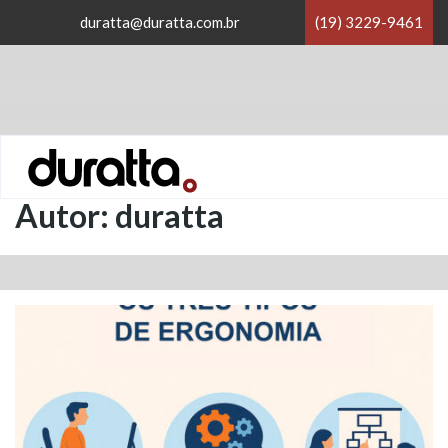
×
duratta@duratta.com.br
(19) 3229-9461
×
Home
/
duratta
Autor:
duratta