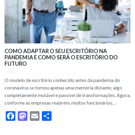
COMO ADAPTAR O SEU ESCRITÓRIO NA
PANDEMIA E COMO SERÁ O ESCRITÓRIO DO
FUTURO
O modelo de escritório conhecido antes da pandemia do
coronavírus se tornou apenas uma memória distante, algo
completamente mutável e passível de transformações. Agora,
conforme as empresas reabrem, muitos funcionários…
F
M
E
S
ac
as
m
h