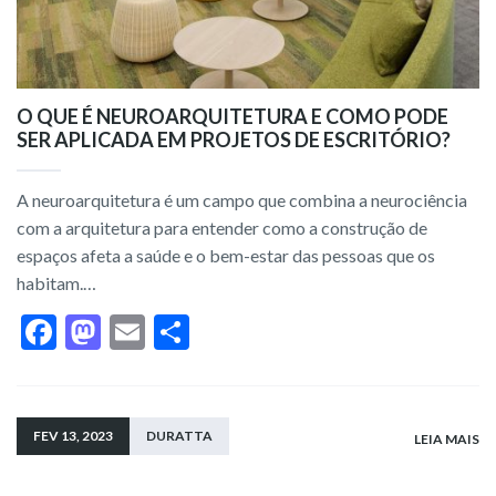
O QUE É NEUROARQUITETURA E COMO PODE
SER APLICADA EM PROJETOS DE ESCRITÓRIO?
A neuroarquitetura é um campo que combina a neurociência
com a arquitetura para entender como a construção de
espaços afeta a saúde e o bem-estar das pessoas que os
habitam.…
F
M
E
S
ac
as
m
h
e
to
ai
ar
b
d
l
e
FEV 13, 2023
DURATTA
LEIA MAIS
o
o