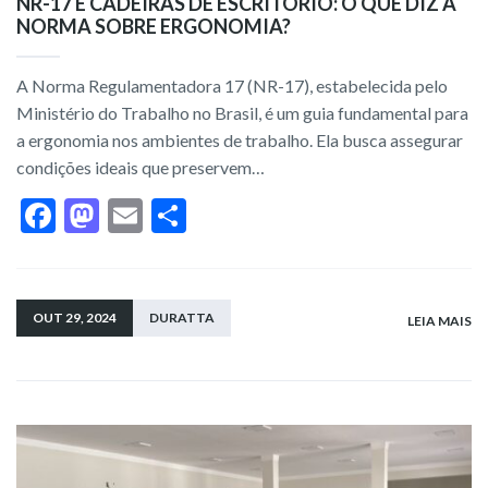
NR-17 E CADEIRAS DE ESCRITÓRIO: O QUE DIZ A
NORMA SOBRE ERGONOMIA?
A Norma Regulamentadora 17 (NR-17), estabelecida pelo
Ministério do Trabalho no Brasil, é um guia fundamental para
a ergonomia nos ambientes de trabalho. Ela busca assegurar
condições ideais que preservem…
F
M
E
S
ac
as
m
h
e
to
ai
ar
b
d
l
e
OUT 29, 2024
DURATTA
LEIA MAIS
o
o
o
n
k