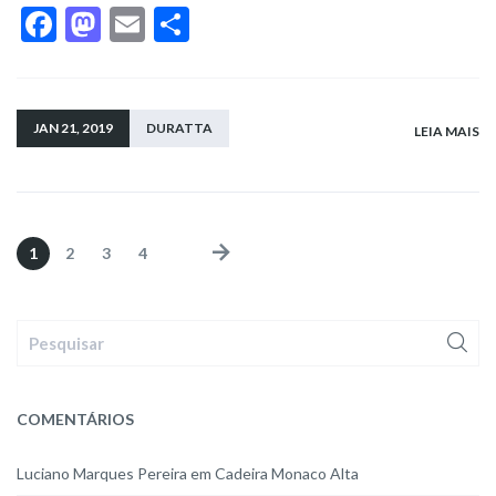
F
M
E
S
ac
as
m
h
e
to
ai
ar
b
d
l
e
JAN 21, 2019
DURATTA
LEIA MAIS
o
o
o
n
k
1
2
3
4
COMENTÁRIOS
Luciano Marques Pereira
em
Cadeira Monaco Alta