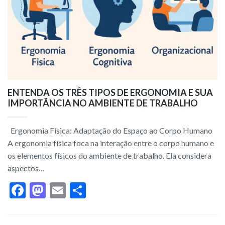
ENTENDA OS TRÊS TIPOS DE ERGONOMIA E SUA
IMPORTÂNCIA NO AMBIENTE DE TRABALHO
Ergonomia Física: Adaptação do Espaço ao Corpo Humano
A ergonomia física foca na interação entre o corpo humano e
os elementos físicos do ambiente de trabalho. Ela considera
aspectos…
F
M
E
S
ac
as
m
h
e
to
ai
ar