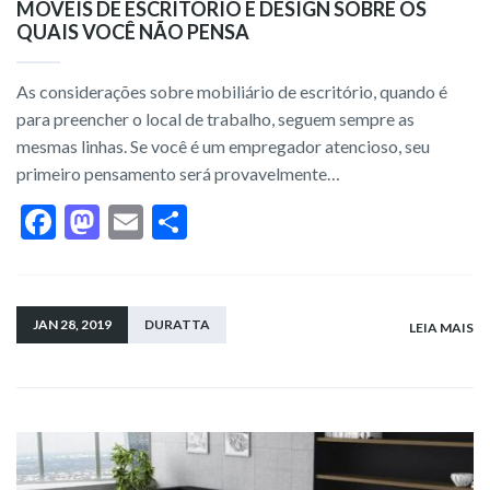
MÓVEIS DE ESCRITÓRIO E DESIGN SOBRE OS
QUAIS VOCÊ NÃO PENSA
As considerações sobre mobiliário de escritório, quando é
para preencher o local de trabalho, seguem sempre as
mesmas linhas. Se você é um empregador atencioso, seu
primeiro pensamento será provavelmente…
F
M
E
S
ac
as
m
h
e
to
ai
ar
b
d
l
e
JAN 28, 2019
DURATTA
LEIA MAIS
o
o
o
n
k