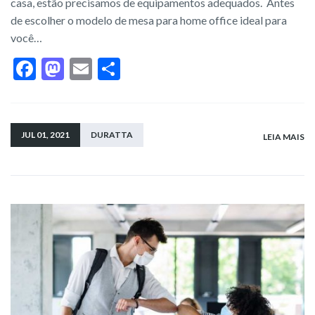
casa, estão precisamos de equipamentos adequados. Antes
de escolher o modelo de mesa para home office ideal para
você…
F
M
E
S
ac
as
m
h
e
to
ai
ar
b
d
l
e
JUL 01, 2021
DURATTA
LEIA MAIS
o
o
o
n
k