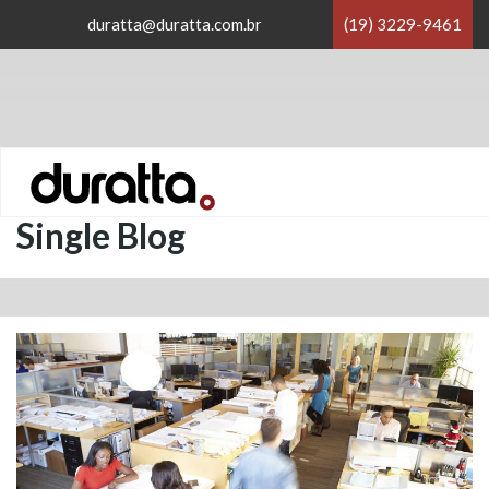
×
duratta@duratta.com.br
(19) 3229-9461
×
Home
/
Blog
/
Single Blog