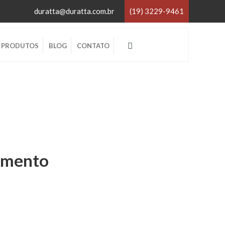
duratta@duratta.com.br
(19) 3229-9461
×
PRODUTOS
BLOG
CONTATO
×
amento