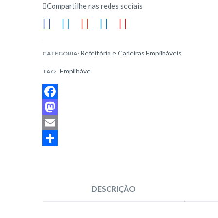
Compartilhe nas redes sociais
Refeitório e Cadeiras Empilháveis
CATEGORIA:
Empilhável
TAG:
F
a
M
c
a
E
e
s
m
S
b
t
a
h
o
o
i
a
DESCRIÇÃO
o
d
l
r
k
o
e