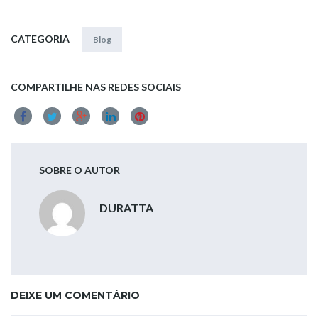
b
d
l
e
o
o
CATEGORIA
Blog
o
n
k
COMPARTILHE NAS REDES SOCIAIS
SOBRE O AUTOR
DURATTA
DEIXE UM COMENTÁRIO