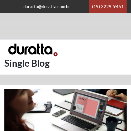
×
duratta@duratta.com.br
(19) 3229-9461
×
Home
/
Blog
/
Single Blog