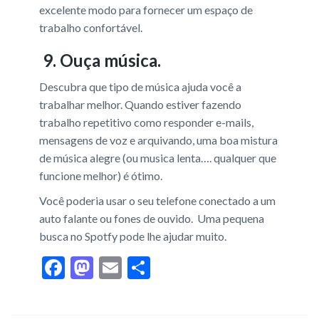
excelente modo para fornecer um espaço de
trabalho confortável.
9. Ouça música.
Descubra
que tipo de música ajuda você a
trabalhar melhor. Quando estiver fazendo
trabalho repetitivo como responder e-mails,
mensagens de voz e arquivando, uma boa mistura
de música alegre (ou musica lenta…. qualquer que
funcione melhor) é ótimo.
Você poderia usar o seu telefone conectado a um
auto falante ou fones de ouvido. Uma pequena
busca no Spotfy pode lhe ajudar muito.
F
M
E
S
ac
as
m
h
e
to
ai
ar