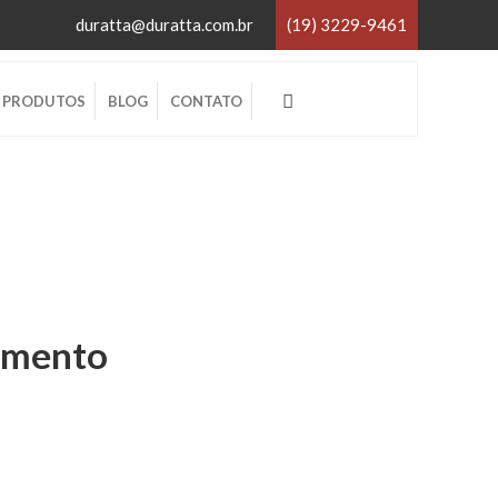
duratta@duratta.com.br
(19) 3229-9461
×
PRODUTOS
BLOG
CONTATO
×
amento