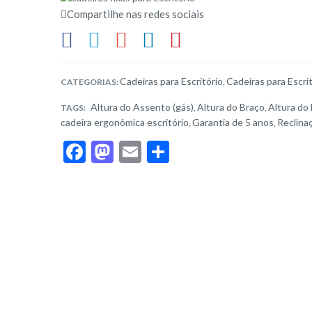
Compartilhe nas redes sociais
Cadeiras para Escritório
Cadeiras para Escrit
CATEGORIAS:
,
Altura do Assento (gás)
Altura do Braço
Altura do
TAGS:
,
,
cadeira ergonômica escritório
Garantia de 5 anos
Reclina
,
,
F
M
E
S
ac
as
m
h
e
to
ai
ar
b
d
l
e
o
o
o
n
k