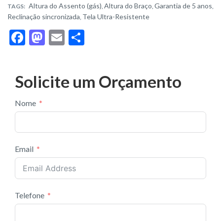
Altura do Assento (gás)
Altura do Braço
Garantia de 5 anos
TAGS:
,
,
,
Reclinação sincronizada
Tela Ultra-Resistente
,
F
M
E
S
ac
as
m
h
e
to
ai
ar
Solicite um Orçamento
b
d
l
e
o
o
Nome
o
n
k
Email
Telefone