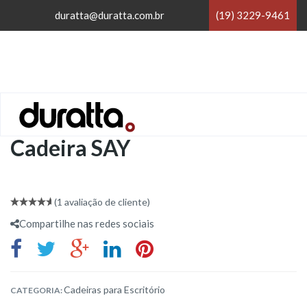
×
duratta@duratta.com.br
(19) 3229-9461
×
Home
/
Cadeiras para Escritório
/
Cadeira SAY
(
1
avaliação de cliente)
5.00
out
Compartilhe nas redes sociais
of 5
Cadeiras para Escritório
CATEGORIA: