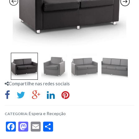
Compartilhe nas redes sociais
Espera e Recepção
CATEGORIA:
F
M
E
S
ac
as
m
h