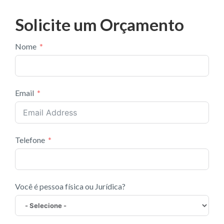
e
to
ai
ar
Solicite um Orçamento
b
d
l
e
o
o
Nome
o
n
k
Email
Telefone
Você é pessoa física ou Jurídica?