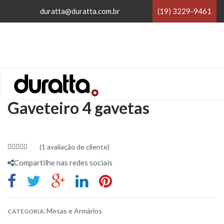
×
duratta@duratta.com.br
(19) 3229-9461
×
Home
/
Mesas e Armários
/
Gaveteiro 4 gavetas
(
1
avaliação de cliente)
5.00
out
Compartilhe nas redes sociais
of 5
Mesas e Armários
CATEGORIA: