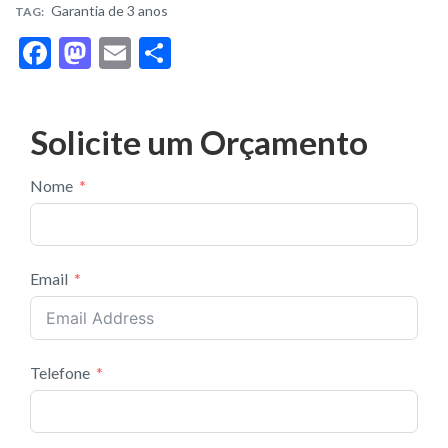
Garantia de 3 anos
TAG:
F
M
E
S
ac
as
m
h
e
to
ai
ar
Solicite um Orçamento
b
d
l
e
o
o
Nome
o
n
k
Email
Telefone