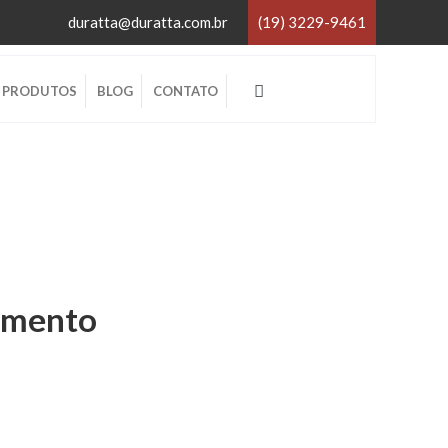
duratta@duratta.com.br
(19) 3229-9461
×
PRODUTOS
BLOG
CONTATO
×
amento