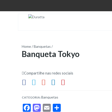
Home
/
Banquetas
/
Banqueta Tokyo
Compartilhe nas redes sociais
Banquetas
CATEGORIA:
F
M
E
S