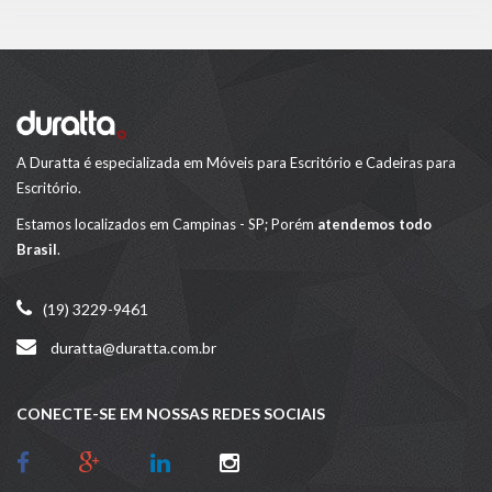
b
d
l
e
o
o
o
n
k
A Duratta é especializada em Móveis para Escritório e Cadeiras para
Escritório.
Estamos localizados em Campinas - SP; Porém
atendemos todo
Brasil
.
(19) 3229-9461
duratta@duratta.com.br
CONECTE-SE EM NOSSAS REDES SOCIAIS